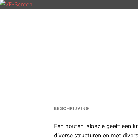
Ga
naar
de
inhoud
BESCHRIJVING
Een houten jaloezie geeft een lu
diverse structuren en met diver