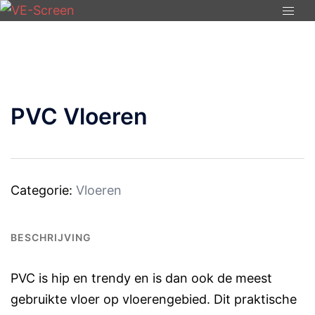
Ga
Togg
naar
menu
de
inhoud
PVC Vloeren
Categorie:
Vloeren
BESCHRIJVING
PVC is hip en trendy en is dan ook de meest
gebruikte vloer op vloerengebied. Dit praktische